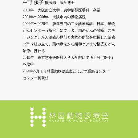
中野 優子
獣医師、医学博士
2001年 大阪府立大学 農学部獣医学科 卒業
2001年〜2006年 大阪市内の動物病院
2006年〜2020年 腫瘍専門の二次診療施設、日本小動物
がんセンター（所沢）にて、犬、猫のがんの診断、ステ
ージング、がん治療の原則と実際の病態を把握した治療
プラン組み立て、薬物療法から緩和ケアまで幅広くがん
治療に携わる
2019年 東京慈恵会医科大学大学院にて博士号（医学）
を取得
2020年5月より林屋動物診療室どうぶつ腫瘍センター
センター長就任