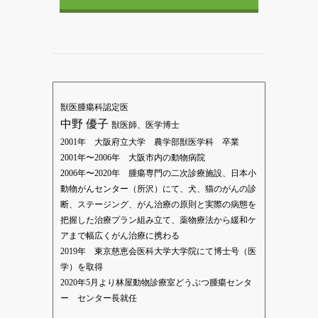
獣医腫瘍科認定医
中野 優子
獣医師、医学博士
2001年 大阪府立大学 農学部獣医学科 卒業
2001年〜2006年 大阪市内の動物病院
2006年〜2020年 腫瘍専門の二次診療施設、日本小
動物がんセンター（所沢）にて、犬、猫のがんの診
断、ステージング、がん治療の原則と実際の病態を
把握した治療プラン組み立て、薬物療法から緩和ケ
アまで幅広くがん治療に携わる
2019年 東京慈恵会医科大学大学院にて博士号（医
学）を取得
2020年5月より林屋動物診療室どうぶつ腫瘍センタ
ー センター長就任