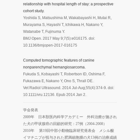
relationship with hospital length of stay: a prospective
cohort study.
Yoshida S, Matsushima M, Wakabayashi H, Mutai R,
Murayama S, Hayashi T, Ichikawa H, Nakano Y,
Watanabe T, Fujinuma Y.
BMJ Open. 2017 May 9;7(5):e016175. doi:
10.1136/bmjopen-2017-016175
Computed tomographic features of canine
nonparenchymal hemangiosarcoma.
Fukuda S, Kobayashi T, Robertson ID, Oshima F,
Fukazawa E, Nakano Y, Ono S, Thrall DE.
Vet Radiol Ultrasound. 2014 Jul-Aug;55(4):374-9. doi:
10.1111/vru.12136. Epub 2014 Jan 2.
学会発表
2009年 日本獣医内科学アカデミー 外科治療が施され
た犬の甲状腺癌の回顧的研究：27例（2004-2008）
2010年 第19回中部小動物臨床研究発表会 メシル酸
イマチニブが投与された肥満細胞腫の犬13例の治療成績