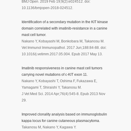
BMJ Open. 2019 Feb 19;9(2):e024512. doi:
10.1136/bmjopen-2018-024512.
Identification of a secondary mutation in the KIT kinase
domain correlated with imatinib-resistance in a canine
mast cell tumor.
Nakano Y, Kobayashi M, Bonkobara M, Takanosu M.
Vet Immunol Immunopathol. 2017 Jun;188:84-88. doi:
10.1016/j.vetimm.2017.05.004. Epub 2017 May 13.
Imatinib responsiveness in canine mast cell tumors
carrying novel mutations of c-KIT exon 11.
Nakano Y, Kobayashi T, Oshima F, Fukazawa E,
Yamagami T, Shiraishi Y, Takanosu M.
J Vet Med Sci. 2014 Apr;76(4):545-8. Epub 2013 Nov
29.
Improved clonality analysis based on immunoglobulin
kappa locus for canine cutaneous plasmacytoma.
Takanosu M, Nakano Y, Kagawa Y.