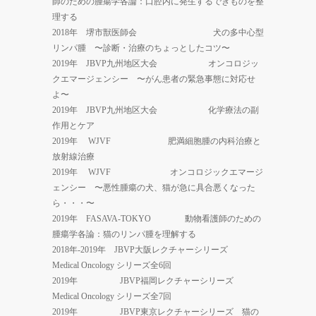
師のための腫瘍学各論：口腔内に発生するできものを整
理する
2018年 堺市獣医師会 犬の多中心型
リンパ腫 〜診断・治療のちょっとしたコツ〜
2019年 JBVP九州地区大会 オンコロジッ
クエマージェンシー 〜がん患者の緊急事態に対応せ
よ〜
2019年 JBVP九州地区大会 化学療法の副
作用とケア
2019年 WJVF 肥満細胞腫の内科治療と
放射線治療
2019年 WJVF オンコロジックエマージ
ェンシー 〜悪性腫瘍の犬、猫が急に具合悪くなった
ら・・・〜
2019年 FASAVA-TOKYO 動物看護師のための
腫瘍学各論：猫のリンパ腫を理解する
2018年-2019年 JBVP大阪レクチャーシリーズ
Medical Oncology シリーズ全6回
2019年 JBVP福岡レクチャーシリーズ
Medical Oncology シリーズ全7回
2019年 JBVP東京レクチャーシリーズ 猫の