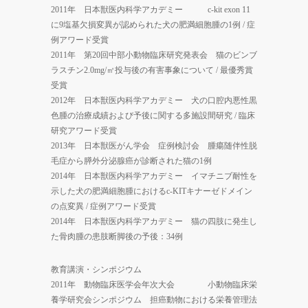
2011年 日本獣医内科学アカデミー c-kit exon 11
に9塩基欠損変異が認められた犬の肥満細胞腫の1例 / 症
例アワード受賞
2011年 第20回中部小動物臨床研究発表会 猫のビンブ
ラスチン2.0mg/㎡投与後の有害事象について / 最優秀賞
受賞
2012年 日本獣医内科学アカデミー 犬の口腔内悪性黒
色腫の治療成績および予後に関する多施設間研究 / 臨床
研究アワード受賞
2013年 日本獣医がん学会 症例検討会 腫瘍随伴性脱
毛症から膵外分泌腺癌が診断された猫の1例
2014年 日本獣医内科学アカデミー イマチニブ耐性を
示した犬の肥満細胞腫におけるc-KITキナーゼドメイン
の点変異 / 症例アワード受賞
2014年 日本獣医内科学アカデミー 猫の四肢に発生し
た骨肉腫の患肢断脚後の予後：34例
教育講演・シンポジウム
2011年 動物臨床医学会年次大会 小動物臨床栄
養学研究会シンポジウム 担癌動物における栄養管理法