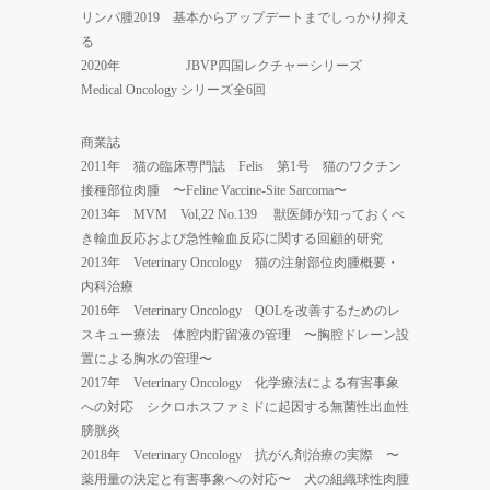
リンパ腫2019 基本からアップデートまでしっかり抑え
る
2020年 JBVP四国レクチャーシリーズ
Medical Oncology シリーズ全6回
商業誌
2011年 猫の臨床専門誌 Felis 第1号 猫のワクチン
接種部位肉腫 〜Feline Vaccine-Site Sarcoma〜
2013年 MVM Vol,22 No.139 獣医師が知っておくべ
き輸血反応および急性輸血反応に関する回顧的研究
2013年 Veterinary Oncology 猫の注射部位肉腫概要・
内科治療
2016年 Veterinary Oncology QOLを改善するためのレ
スキュー療法 体腔内貯留液の管理 〜胸腔ドレーン設
置による胸水の管理〜
2017年 Veterinary Oncology 化学療法による有害事象
への対応 シクロホスファミドに起因する無菌性出血性
膀胱炎
2018年 Veterinary Oncology 抗がん剤治療の実際 〜
薬用量の決定と有害事象への対応〜 犬の組織球性肉腫