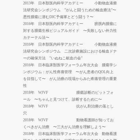
2013年 日本獣医内科学アカデミー 小動物血液療
法研究会シンポジウム ”がんと闘うための輸血療法”〜
悪性腫瘍に潜むDIC予備軍とどう闘う？〜
2016年 日本獣医内科学アカデミー 膀胱内腫瘤に
対する腫瘍生検ビジュアルガイド 〜失敗しない外力性
カテーテル法〜
2016年 日本獣医内科学アカデミー 小動物血液療
法研究会シンポジウム 二次診療施設における輸血ドナ
ーの確保方法 ”いぬねこ献血の会”
2016年 日本臨床獣医学フォーラム年次大会 腫瘍学シ
ンポジウム：がん性疼痛管理 〜がん患者のQOL向上
を目指して〜 がん治療の現場からみた疼痛管理の重要
性
2018年 WJVF 腫瘍診断のピットフォ
ール 〜ちゃんと見つけて、診断するために〜
2018年 WJVF 抗がん剤治療の落とし
穴
2018年 WJVF 動物看護師が知ってお
くべきがん治療 〜三大がん治療を理解しよう〜
2018年 日本臨床獣医学フォーラム年次大会 動物看護