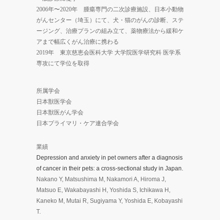
2006年〜2020年 腫瘍専門の二次診療施設、日本小動物
がんセンター（埼玉）にて、犬・猫のがんの診断、ステ
ージング、治療プランの組み立て、薬物療法から緩和ケ
アまで幅広くがん治療に携わる
2019年 東京慈恵会医科大学 大学院医学研究科 医学系
専攻にて学位を取得
所属学会
日本獣医学会
日本獣医がん学会
日本プライマリ・ケア連合学会
業績
Depression and anxiety in pet owners after a diagnosis
of cancer in their pets: a cross-sectional study in Japan.
Nakano Y, Matsushima M, Nakamori A, Hiroma J,
Matsuo E, Wakabayashi H, Yoshida S, Ichikawa H,
Kaneko M, Mutai R, Sugiyama Y, Yoshida E, Kobayashi
T.