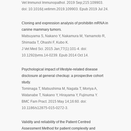
Vet Immunol Immunopathol. 2019 Sep;215:109903.
doi: 10.1016/j.vetimm.2019.109903. Epub 2019 Jul 24.
Cloning and expression analysis of prohibitin mRNA in
canine mammary tumors.
Matsuyama S, Nakano Y, Nakamura M, Yamamoto R,
Shimada T, Ohashi F, Kubo K.
J Vet Med Sci. 2015 Jan;77(1):101-4. doi:
10.1292/jvms.14-0239. Epub 2014 Oct 14.
Psychological impact of lifestyle-related disease
disclosure at general checkup: a prospective cohort
study.
Tominaga T, Matsushima M, Nagata T, Moriya A,
Watanabe T, Nakano Y, Hirayama Y, Fujinuma Y.
BMC Fam Pract. 2015 May 14;16:60. doi:
10.1186/s12875-015-0272-3.
Validity and reliability of the Patient Centred
Assessment Method for patient complexity and