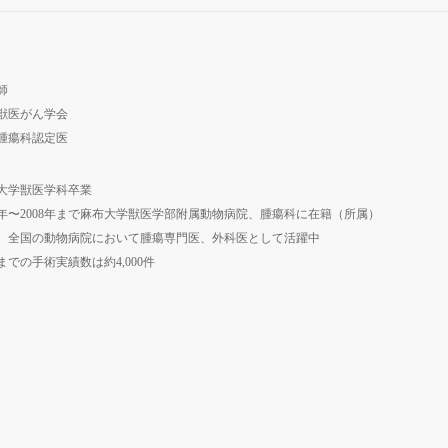
師
獣医がん学会
腫瘍科認定医
大学獣医学科卒業
01年〜2008年まで麻布大学獣医学部附属動物病院、腫瘍科に在籍（所属）
、全国の動物病院において腫瘍専門医、外科医として活躍中
までの手術実績数は約4,000件