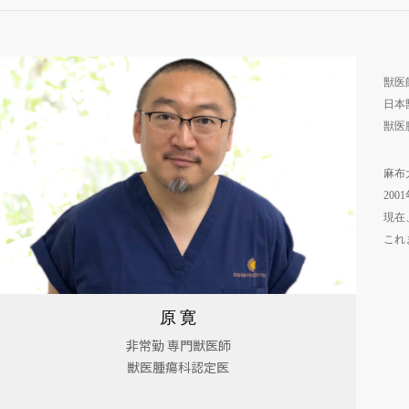
獣医
日本
獣医
麻布
20
現在
これ
原 寛
非常勤 専門獣医師
獣医腫瘍科認定医